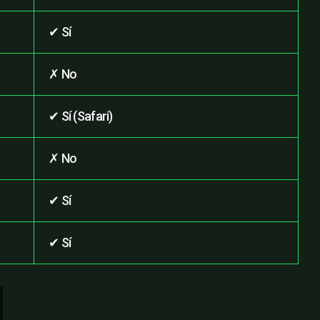
✔ Sí
✗ No
✔ Sí (Safari)
✗ No
✔ Sí
✔ Sí