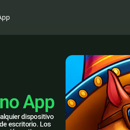
App
ino App
lquier dispositivo
 de escritorio. Los