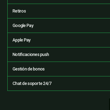
Retiros
Google Pay
Apple Pay
Notificaciones push
Gestión de bonos
Chat de soporte 24/7