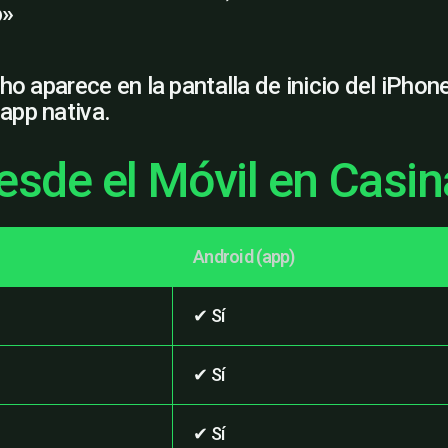
o»
 aparece en la pantalla de inicio del iPhone
 app nativa.
sde el Móvil en Casi
Android (app)
✔ Sí
✔ Sí
✔ Sí