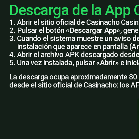
Descarga de la App 
Abrir el sitio oficial de Casinacho Cas
Pulsar el botón
«Descargar App»
, gene
Cuando el sistema muestre un aviso de
instalación que aparece en pantalla (A
Abrir el archivo APK descargado desde
Una vez instalada, pulsar
«Abrir»
e inic
La descarga ocupa aproximadamente 80 M
desde el sitio oficial de Casinacho: los 