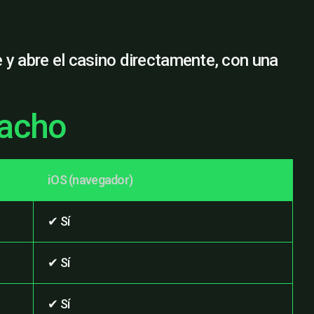
 y abre el casino directamente, con una
nacho
iOS (navegador)
✔ Sí
✔ Sí
✔ Sí